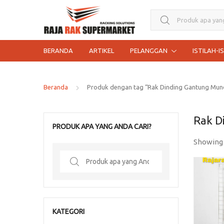
Search for:
BERANDA
ARTIKEL
PELANGGAN
ISTILAH-I
Beranda
Produk dengan tag “Rak Dinding Gantung Mund
Rak D
PRODUK APA YANG ANDA CARI?
Showing
Search
for:
KATEGORI