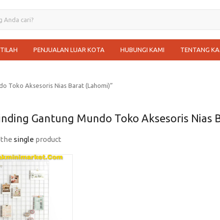
STILAH
PENJUALAN LUAR KOTA
HUBUNGI KAMI
TENTANG KA
o Toko Aksesoris Nias Barat (Lahomi)”
inding Gantung Mundo Toko Aksesoris Nias B
 the
single
product