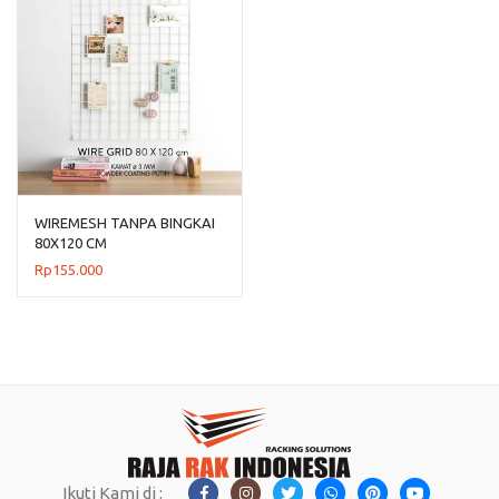
WIREMESH TANPA BINGKAI
80X120 CM
Rp
155.000
Ikuti Kami di :