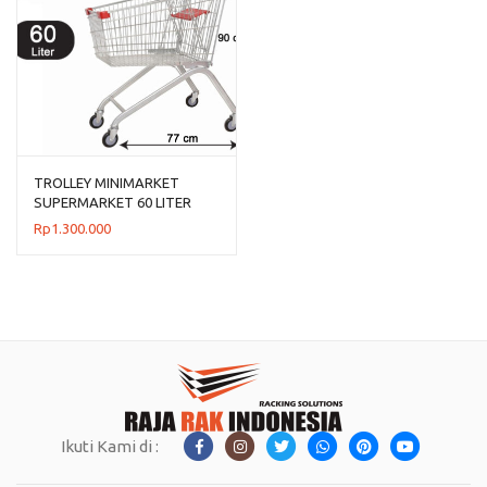
TROLLEY MINIMARKET
SUPERMARKET 60 LITER
TIPE TS-60L RAJARAK
Rp
1.300.000
Ikuti Kami di :