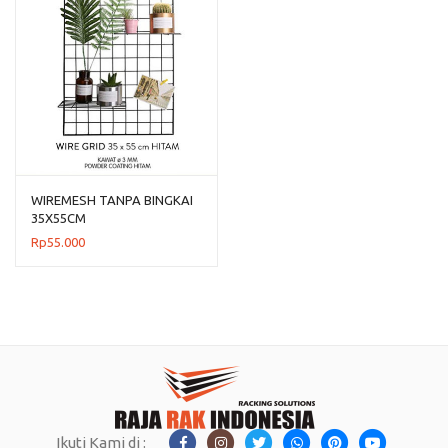
WIREMESH TANPA BINGKAI
35X55CM
Rp
55.000
Ikuti Kami di :