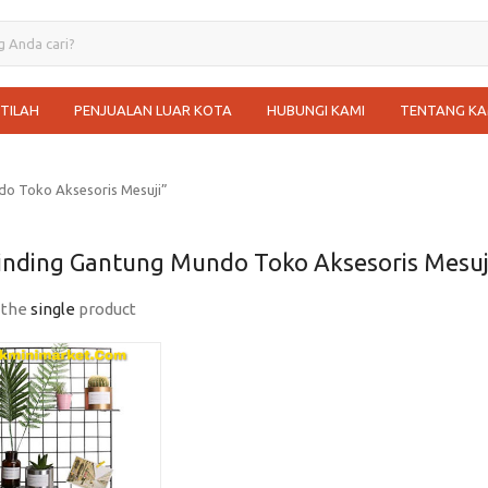
STILAH
PENJUALAN LUAR KOTA
HUBUNGI KAMI
TENTANG KA
do Toko Aksesoris Mesuji”
inding Gantung Mundo Toko Aksesoris Mesuj
 the
single
product