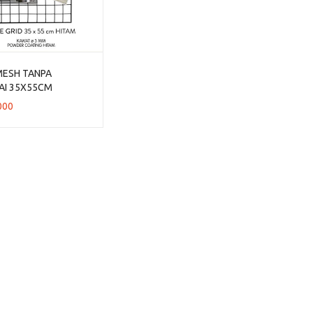
MESH TANPA
AI 35X55CM
000