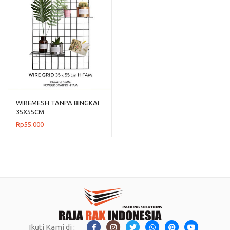
WIREMESH TANPA BINGKAI
35X55CM
Rp
55.000
Ikuti Kami di :