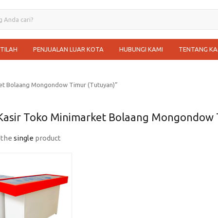
STILAH
PENJUALAN LUAR KOTA
HUBUNGI KAMI
TENTANG KA
ket Bolaang Mongondow Timur (Tutuyan)”
Kasir Toko Minimarket Bolaang Mongondow 
 the
single
product