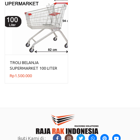
TROLI BELANJA
SUPERMARKET 100 LITER
TIPE TS-100L RAJARAK
Rp
1.500.000
Ikuti Kami di :