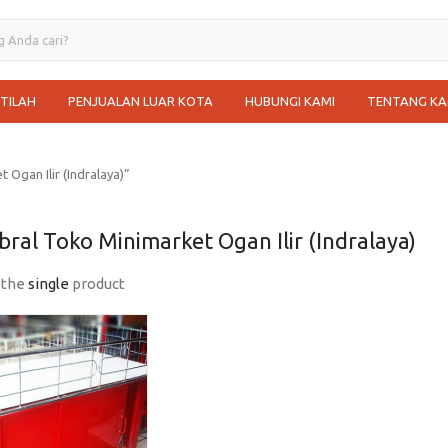
STILAH
PENJUALAN LUAR KOTA
HUBUNGI KAMI
TENTANG KA
Ogan Ilir (Indralaya)”
ral Toko Minimarket Ogan Ilir (Indralaya)
 the
single
product