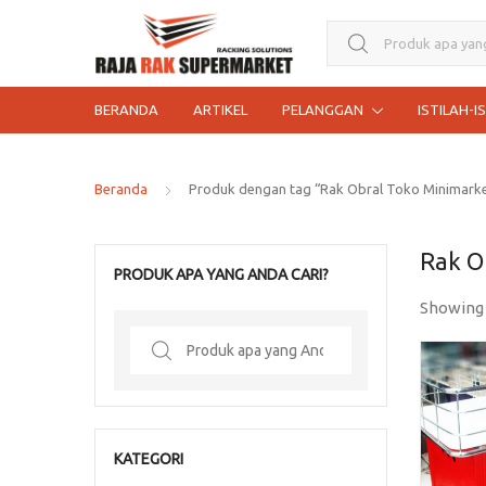
Search for:
BERANDA
ARTIKEL
PELANGGAN
ISTILAH-I
Beranda
Produk dengan tag “Rak Obral Toko Minimarket 
Rak Ob
PRODUK APA YANG ANDA CARI?
Showing
Search
for:
KATEGORI