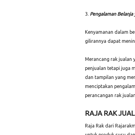
3.
Pengalaman Belanja
Kenyamanan dalam ber
gilirannya dapat menin
Merancang rak jualan 
penjualan tetapi juga
dan tampilan yang men
menciptakan pengalam
perancangan rak juala
RAJA RAK JUAL
Raja Rak dari Rajarak
untuk produk susu dan