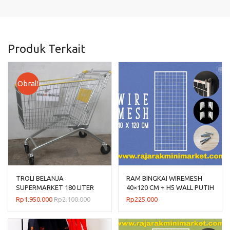
Produk Terkait
Obral!
TROLI BELANJA
RAM BINGKAI WIREMESH
SUPERMARKET 180 LITER
40×120 CM + H5 WALL PUTIH
TIPE TS-180L RAJARAK
Rp
1.950.000
Rp
2.100.000
Rp
225.000