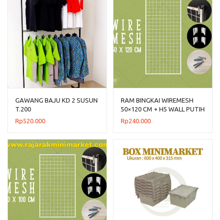
GAWANG BAJU KD 2 SUSUN
RAM BINGKAI WIREMESH
T.200
50×120 CM + H5 WALL PUTIH
Rp
520.000
Rp
240.000