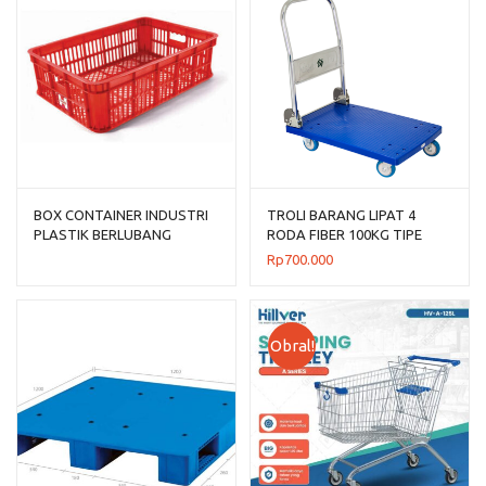
BOX CONTAINER INDUSTRI
TROLI BARANG LIPAT 4
PLASTIK BERLUBANG
RODA FIBER 100KG TIPE
HANATA 2000L (LARGE)
FOURTNEY 8883
Rp
700.000
Obral!