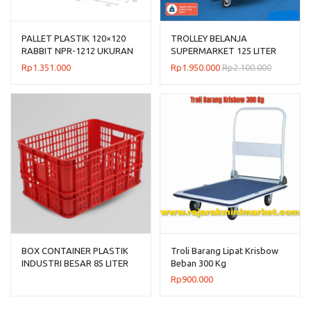
PALLET PLASTIK 120×120
TROLLEY BELANJA
RABBIT NPR-1212 UKURAN
SUPERMARKET 125 LITER
120x120x160 CM
HILVER TIPE HV-A-125L
Rp
1.351.000
Rp
1.950.000
Rp
2.100.000
BOX CONTAINER PLASTIK
Troli Barang Lipat Krisbow
INDUSTRI BESAR 85 LITER
Beban 300 Kg
HDPE BIOPLAST 6232
Rp
900.000
UKURAN 62 x 43 x 32 CM