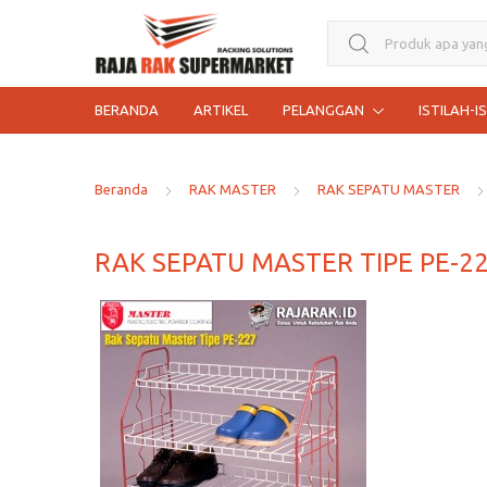
Search for:
BERANDA
ARTIKEL
PELANGGAN
ISTILAH-I
Beranda
RAK MASTER
RAK SEPATU MASTER
RAK SEPATU MASTER TIPE PE-2