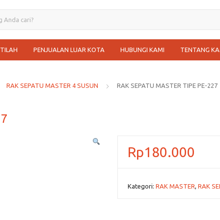
STILAH
PENJUALAN LUAR KOTA
HUBUNGI KAMI
TENTANG KA
RAK SEPATU MASTER 4 SUSUN
RAK SEPATU MASTER TIPE PE-227
27
Rp
180.000
Kategori:
RAK MASTER
,
RAK S