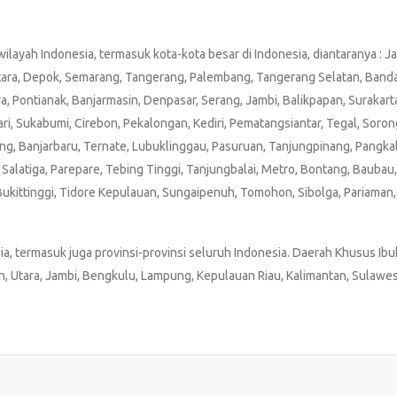
ayah Indonesia, termasuk kota-kota besar di Indonesia, diantaranya : J
 Utara, Depok, Semarang, Tangerang, Palembang, Tangerang Selatan, Band
, Pontianak, Banjarmasin, Denpasar, Serang, Jambi, Balikpapan, Surakart
i, Sukabumi, Cirebon, Pekalongan, Kediri, Pematangsiantar, Tegal, Sorong
g, Banjarbaru, Ternate, Lubuklinggau, Pasuruan, Tanjungpinang, Pangkal
alatiga, Parepare, Tebing Tinggi, Tanjungbalai, Metro, Bontang, Baubau, B
kittinggi, Tidore Kepulauan, Sungaipenuh, Tomohon, Sibolga, Pariaman,
, termasuk juga provinsi-provinsi seluruh Indonesia. Daerah Khusus Ibu
an, Utara, Jambi, Bengkulu, Lampung, Kepulauan Riau, Kalimantan, Sulawe