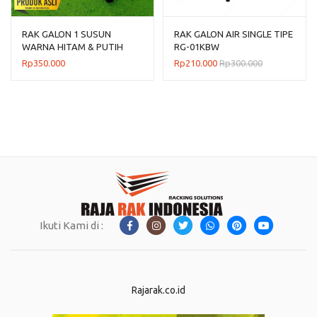
RAK GALON 1 SUSUN
RAK GALON AIR SINGLE TIPE
WARNA HITAM & PUTIH
RG-01KBW
Rp
350.000
Rp
210.000
Rp
300.000
Ikuti Kami di :
Rajarak.co.id