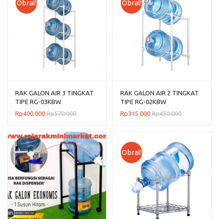
Obral!
Obral!
RAK GALON AIR 3 TINGKAT
RAK GALON AIR 2 TINGKAT
TIPE RG-03KBW
TIPE RG-02KBW
Rp
400.000
Rp
570.000
Rp
315.000
Rp
450.000
Obral!