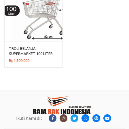
TROLI BELANJA
SUPERMARKET 100 LITER
TIPE TS-100L RAJARAK
Rp
1.500.000
Ikuti Kami di :