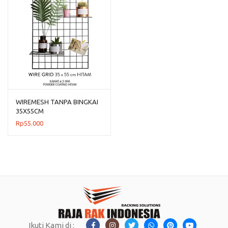
WIREMESH TANPA BINGKAI
35X55CM
Rp
55.000
Ikuti Kami di :