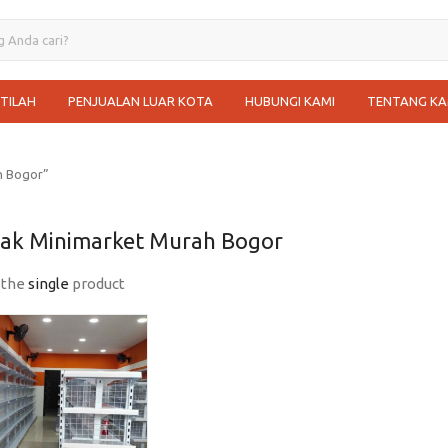
STILAH
PENJUALAN LUAR KOTA
HUBUNGI KAMI
TENTANG KA
h Bogor”
Rak Minimarket Murah Bogor
 the
single
product